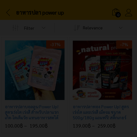
อาหารปลา power up
0
Relevance
Filter
-
37
%
-
7
%
อาหารปลาบอลลูน Power Up!
อาหารปลาทอง Power Up! สูตร
สูตรเร่งโต เร่งสี สำหรับปลาแรก
เร่งโต และเร่งสี เม็ดจม ขนาด
เกิด-โตเต็มวัย แทนอาหารสดได้
500g/180g แถมฟรี! สติ๊กเกอร์
100.00
฿
–
195.00
฿
139.00
฿
–
259.00
฿