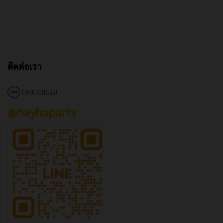
ติดต่อเรา
LINE Official
@hayhaparty
x
e
e