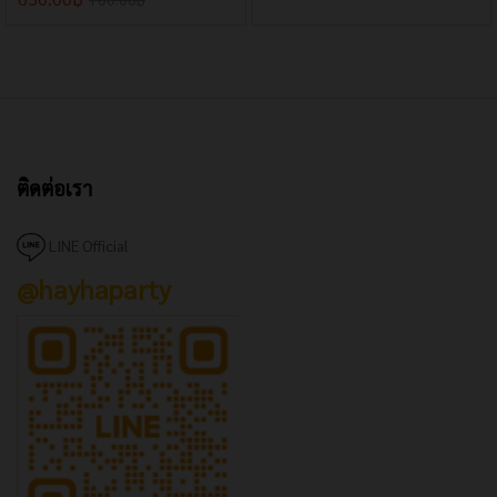
ติดต่อเรา
LINE Official
x
@hayhaparty
e
e