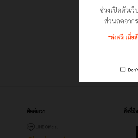
ช่วงเปิดตัวเว็
ดีเกลือฝรั่งคุณภาพสูง –
Epsom Salt สำหรับปลา
ส่วนลดจากร
สวยงาม ช่วยขับลม แก้ปั
หงายท้อง หลังลอย ขนาด
200 กรัม
*ส่งฟรี! เมื่อ
70.00
70.00
฿
฿
90.00
90.00
฿
฿
Don'
ติดต่อเรา
สิ่งที่
LINE Official