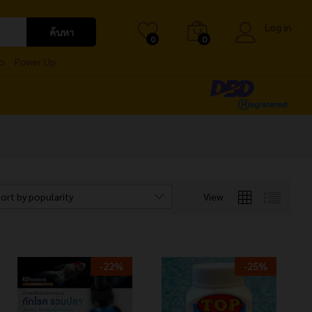
Log in
ค้นหา
0
0
o
Power Up
ort by popularity
View
-
22
%
-
25
%