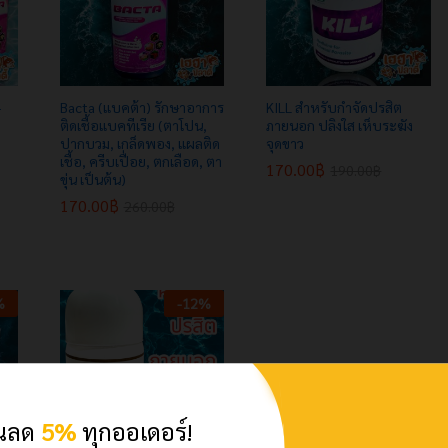
+
Bacta (แบคต้า) รักษาอาการ
KILL สำหรับกำจัดปรสิต
ติดเชื้อแบคทีเรีย (ตาโปน,
ภายนอก ปลิงใส เห็บระฆัง
ปากบวม, เกล็ดพอง, แผลติด
จุดขาว
เชื้อ, ครีบเปื่อย, ตกเลือด, ตา
170.00
170.00
฿
฿
190.00
190.00
฿
฿
ขุ่น เป็นต้น)
170.00
170.00
฿
฿
260.00
260.00
฿
฿
%
-
12
%
วนลด
5%
ทุกออเดอร์!