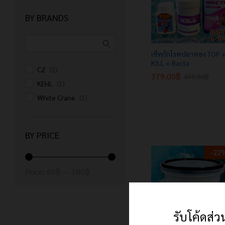
BY BRANDS
เซ็ทกักโรคปลาทอง TOP 
KILL + Bacta
CZ
(2)
379.00
379.00
฿
฿
499.00
499.00
฿
฿
KEHL
(1)
White Crane
(1)
BY PRICE
-
22
Min
Max
Price:
60฿
—
380฿
price
price
รับโค้ดส่