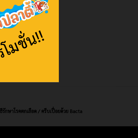
ิธีรักษาโรคตกเลือด / ครีบเปื่อยด้วย Bacta