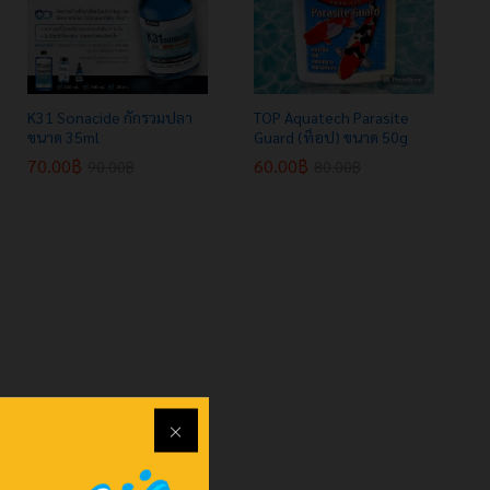
K31 Sonacide กักรวมปลา
TOP Aquatech Parasite
ขนาด 35ml
Guard (ท็อป) ขนาด 50g
70.00
70.00
฿
฿
60.00
60.00
฿
฿
90.00
90.00
฿
฿
80.00
80.00
฿
฿