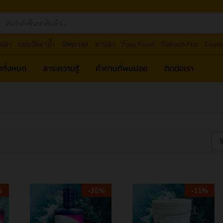
ปลา
แผ่นวัดค่าน้ำ
วัสดุกรอง
ยาปลา
Pure Pond
Refresh Pro
Cosm
้าทั้งหมด
สาระความรู้
คำถามที่พบบ่อย
ติดต่อเรา
S
%
-
35
%
-
11
%