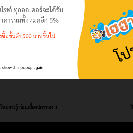
บไซต์ ทุกออเดอร์จะได้รับ
Sites ไซเตส ใช้สำหรับกำจัด
ปรสิตภายนอกในปลา
าคารวมทั้งหมดอีก 5%
ญหา
สวยงาม เช่น หนอนสมอ,
เห็บปลา ขนาด 50g
150.00
150.00
฿
฿
170.00
170.00
฿
฿
สั่งซื้อขั้นต่ำ 500 บาทขึ้นไป
t show this popup again
มือใหม่ควรรู้ ก่อนเลี้ยงปลาทอง :)
ว