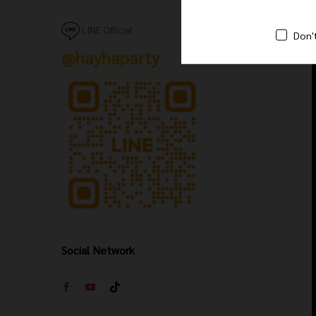
LINE Official
Don'
@hayhaparty
Social Network