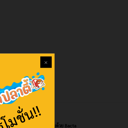
ิธีรักษาโรคตกเลือด / ครีบเปื่อยด้วย Bacta