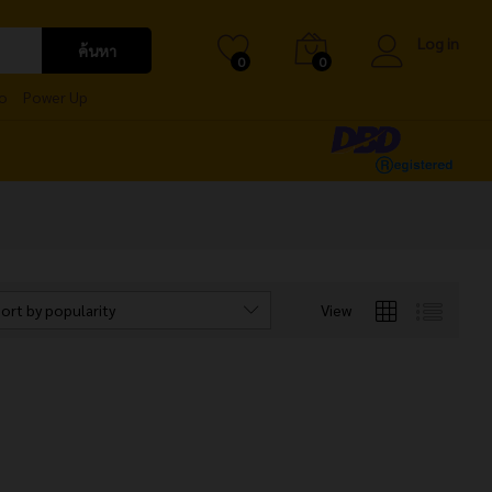
Log in
ค้นหา
0
0
o
Power Up
ort by popularity
View