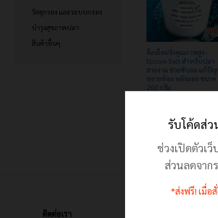
วัสดุกรอง และระบบกรอง
บำรุงสุขภาพปลา
สินค้าอื่นๆ
ดีเกลือฝรั่งคุณภาพสูง –
Epsom Salt สำหรับปลา
สวยงาม ช่วยขับลม แก้ปั
หงายท้อง หลังลอย ขนาด
200 กรัม
70.00
70.00
฿
฿
90.00
90.00
฿
฿
รับโค้ดส่
ช่วงเปิดตัวเว็
ส่วนลดจากร
*ส่งฟรี! เมื่อ
ติดต่อเรา
สิ่งที่