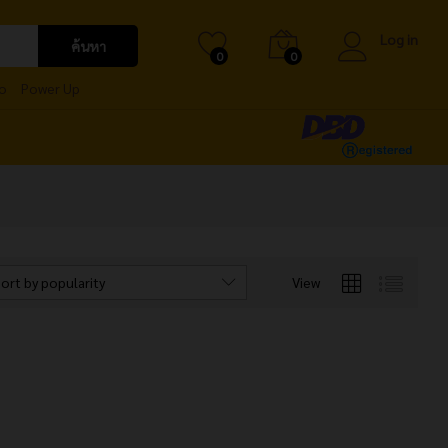
Log in
ค้นหา
0
0
o
Power Up
ort by popularity
View