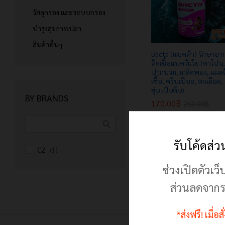
วัสดุกรอง และระบบกรอง
บำรุงสุขภาพปลา
สินค้าอื่นๆ
Bacta (แบคต้า) รักษาอา
ติดเชื้อแบคทีเรีย (ตาโปน,
ปากบวม, เกล็ดพอง, แผลต
เชื้อ, ครีบเปื่อย, ตกเลือด,
ขุ่น เป็นต้น)
BY BRANDS
170.00
170.00
฿
฿
260.00
260.00
฿
฿
รับโค้ดส่
CZ
(1)
ช่วงเปิดตัวเว็
ส่วนลดจากร
*ส่งฟรี! เมื่อ