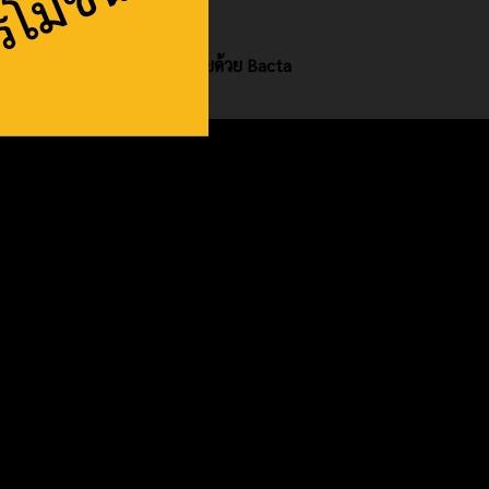
ิธีรักษาโรคตกเลือด / ครีบเปื่อยด้วย Bacta