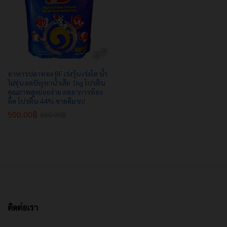
อาหารปลาทอง BF เร่งวุ้น เร่งโต น้ำ
ไม่ขุ่น ลดปัญหาน้ำเสีย 1kg โปรตีน
คุณภาพสูงย่อยง่าย ลดอาการท้อง
อืด โปรตีน 44% ขายดีมาก!
500.00
฿
600.00
฿
ติดต่อเรา