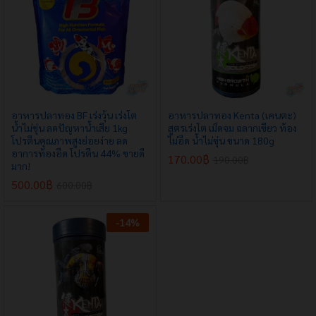
อาหารปลาทอง BF เร่งวุ้น เร่งโต
อาหารปลาทอง Kenta (เคนตะ)
น้ำไม่ขุ่น ลดปัญหาน้ำเสีย 1kg
สูตรเร่งโต เม็ดจม ฉลากเขียว ท้อง
โปรตีนคุณภาพสูงย่อยง่าย ลด
ไม่อืด น้ำไม่ขุ่น ขนาด 180g
อาการท้องอืด โปรตีน 44% ขายดี
170.00
฿
190.00
฿
มาก!
500.00
฿
600.00
฿
-
14
%