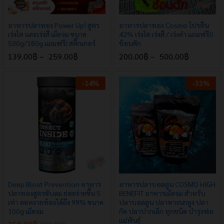
อาหารปลาทอง Power Up! สูตร
อาหารปลาทอง Cosmo โปรตีน
เร่งโต และเร่งสี เม็ดจม ขนาด
42% เร่งโต เร่งสี / เร่งดำ แถมฟรี!!
500g/180g แถมฟรี! สติ๊กเกอร์
ช้อนตัก
139.00
฿
–
259.00
฿
200.00
฿
–
500.00
฿
-
14
%
-
33
%
x
e
e
Deep Bloat Prevention อาหาร
อาหารปลาบอลลูน COSMO HIGH
ปลาทองสูตรขับลม ย่อยง่ายขึ้น 5
BENEFIT อาหารเม็ดจม สำหรับ
เท่า ลดหงายท้องได้ถึง 99% ขนาด
ปลาบอลลูน ปลาหางนกยูง ปลา
100g เม็ดจม
กัด ปลาปากเล็ก ทุกชนิด บำรุงพ่อ
แม่พันธุ์