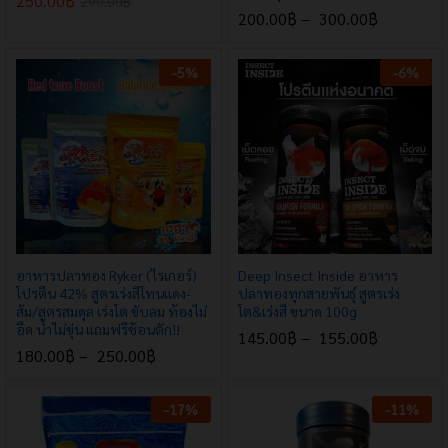
250.00
฿
290.00
฿
200.00
฿
–
300.00
฿
-
5
%
-
6
%
อาหารปลาทอง Ryker (ไรเกอร์)
Deep Insect Inside อาหาร
โปรตีน 42% สูตรเร่งสีโทนแดง-
ปลาทองทุกสายพันธุ์ สูตรเร่ง
ส้ม/สูตรสมดุล เร่งโต ขับลม ท้องไม่
โต&เร่งสี ขนาด 100g
อืด น้ำไม่ขุ่น แถมฟรีช้อนตัก!!
145.00
฿
–
155.00
฿
180.00
฿
–
250.00
฿
-
17
%
-
11
%