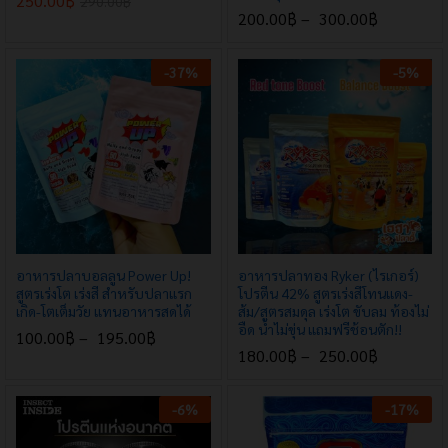
250.00
฿
290.00
฿
200.00
฿
–
300.00
฿
-
37
%
-
5
%
อาหารปลาบอลลูน Power Up!
อาหารปลาทอง Ryker (ไรเกอร์)
สูตรเร่งโต เร่งสี สำหรับปลาแรก
โปรตีน 42% สูตรเร่งสีโทนแดง-
เกิด-โตเต็มวัย แทนอาหารสดได้
ส้ม/สูตรสมดุล เร่งโต ขับลม ท้องไม่
อืด น้ำไม่ขุ่น แถมฟรีช้อนตัก!!
100.00
฿
–
195.00
฿
180.00
฿
–
250.00
฿
-
6
%
-
17
%