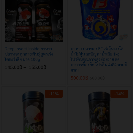
Deep Insect Inside อาหาร
อาหารปลาทอง BF เร่งวุ้น เร่งโต
ปลาทองทุกสายพันธุ์ สูตรเร่ง
น้ำไม่ขุ่น ลดปัญหาน้ำเสีย 1kg
โต&เร่งสี ขนาด 100g
โปรตีนคุณภาพสูงย่อยง่าย ลด
อาการท้องอืด โปรตีน 44% ขายดี
145.00
฿
–
155.00
฿
มาก!
500.00
฿
600.00
฿
-
11
%
-
14
%