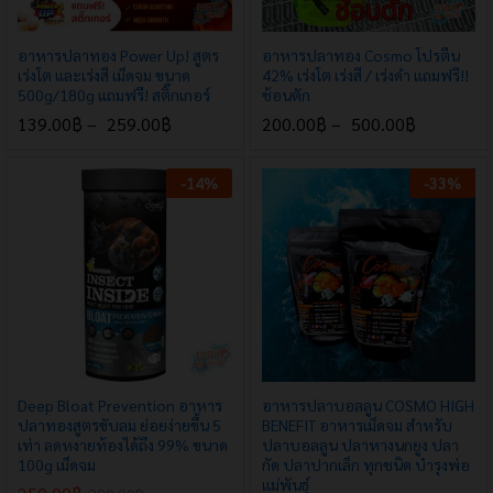
อาหารปลาทอง Power Up! สูตร
อาหารปลาทอง Cosmo โปรตีน
เร่งโต และเร่งสี เม็ดจม ขนาด
42% เร่งโต เร่งสี / เร่งดำ แถมฟรี!!
500g/180g แถมฟรี! สติ๊กเกอร์
ช้อนตัก
139.00
฿
–
259.00
฿
200.00
฿
–
500.00
฿
-
14
%
-
33
%
x
e
e
Deep Bloat Prevention อาหาร
อาหารปลาบอลลูน COSMO HIGH
ปลาทองสูตรขับลม ย่อยง่ายขึ้น 5
BENEFIT อาหารเม็ดจม สำหรับ
เท่า ลดหงายท้องได้ถึง 99% ขนาด
ปลาบอลลูน ปลาหางนกยูง ปลา
100g เม็ดจม
กัด ปลาปากเล็ก ทุกชนิด บำรุงพ่อ
แม่พันธุ์