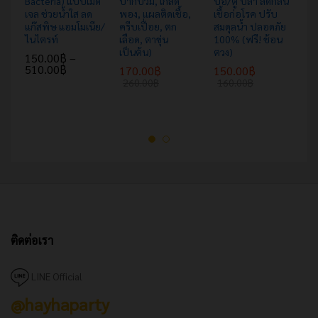
Bacteria) แบบเม็ด
ปากบวม, เกล็ด
บ่อ/ตู้ ปลา ลดกลิ่น
ลด
เจล ช่วยน้ำใส ลด
พอง, แผลติดเชื้อ,
เชื้อก่อโรค ปรับ
ค่
แก๊สพิษ แอมโมเนีย/
ครีบเปื่อย, ตก
สมดุลน้ำ ปลอดภัย
น้
ไนไตรท์
เลือด, ตาขุ่น
100% (ฟรี! ช้อน
น้
เป็นต้น)
ตวง)
150.00
฿
–
1
510.00
฿
170.00
฿
150.00
฿
1
260.00
฿
160.00
฿
ติดต่อเรา
LINE Official
@hayhaparty