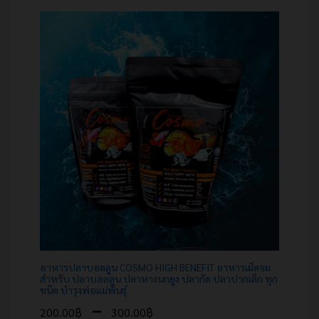
อาหารปลาบอลลูน COSMO HIGH BENEFIT อาหารเม็ดจม
สำหรับ ปลาบอลลูน ปลาหางนกยูง ปลากัด ปลาปากเล็ก ทุก
ชนิด บำรุงพ่อแม่พันธุ์
–
200.00
฿
300.00
฿