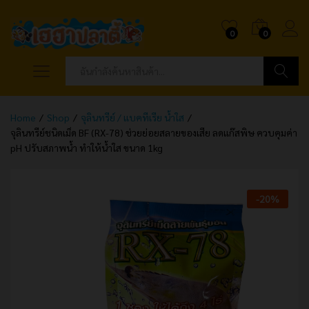
0
0
ค้นหา
Home
/
Shop
/
จุลินทรีย์ / แบคทีเรีย น้ำใส
/
จุลินทรีย์ชนิดเม็ด BF (RX-78) ช่วยย่อยสลายของเสีย ลดแก๊สพิษ ควบคุมค่า
pH ปรับสภาพน้ำ ทำให้น้ำใส ขนาด 1kg
-
20
%