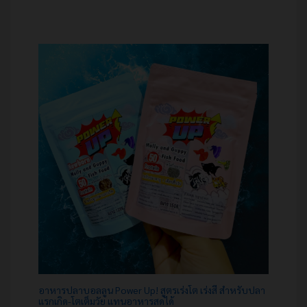
อาหารปลาบอลลูน Power Up! สูตรเร่งโต เร่งสี สำหรับปลา
แรกเกิด-โตเต็มวัย แทนอาหารสดได้