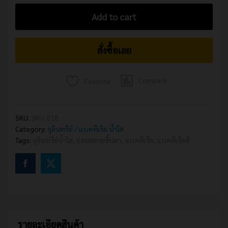
BF
Add to cart
(RX-
78)
ช่วย
สั่งซื้อเลย
ย่อย
สลาย
ของ
Compare
Favorite
เสีย
ลด
แก๊ส
SKU:
SKU-018
พิษ
Category:
จุลินทรีย์ / แบคทีเรีย น้ำใส
ควบคุม
Tags:
จุลินทรีย์น้ำใส
,
ย่อยสลายขี้ปลา
,
แบคทีเรีย
,
แบคทีเรียดี
ค่า
pH
ปรับ
สภาพ
น้ำ
ทำให้
น้ำ
ใส
รายละเอียดสินค้า