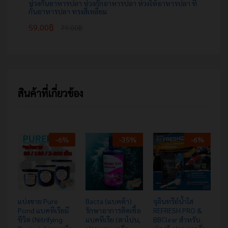
ห่วงกั้นอาหารปลา ห่วงกักอาหารปลา ห่วงให้อาหารปลา ที่
กั้นอาหารปลา ทรงสี่เหลี่ยม
59.00
฿
79.00
฿
สินค้าที่เกี่ยวข้อง
-
6
%
-
35
%
-
6
%
แบ่งขาย Pure
Bacta (แบคต้า)
จุลินทรีย์น้ำใส
จุ
Pond แบคทีเรียมี
รักษาอาการติดเชื้อ
REFRESH PRO &
BF
ชีวิต (Nitrifying
แบคทีเรีย (ตาโปน,
BBClear สำหรับ
ย่