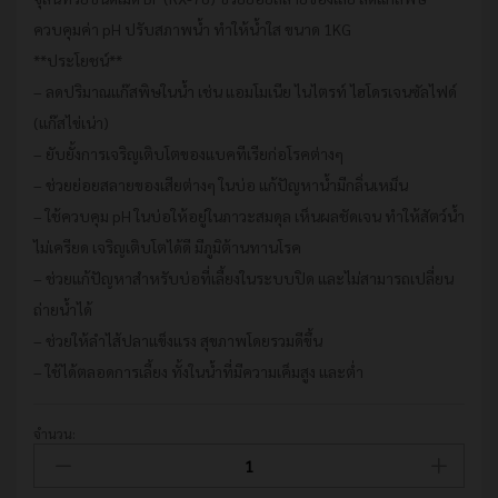
ควบคุมค่า pH ปรับสภาพน้ำ ทำให้น้ำใส ขนาด 1KG
**ประโยชน์**
– ลดปริมาณแก๊สพิษในน้ำ เช่น แอมโมเนีย ไนไตรท์ ไฮโดรเจนซัลไฟด์
(แก๊สไข่เน่า)
– ยับยั้งการเจริญเติบโตของแบคทีเรียก่อโรคต่างๆ
– ช่วยย่อยสลายของเสียต่างๆ ในบ่อ แก้ปัญหาน้ำมีกลิ่นเหม็น
– ใช้ควบคุม pH ในบ่อให้อยู่ในภาวะสมดุล เห็นผลชัดเจน ทำให้สัตว์น้ำ
ไม่เครียด เจริญเติบโตได้ดี มีภูมิต้านทานโรค
– ช่วยแก้ปัญหาสำหรับบ่อที่เลี้ยงในระบบปิด และไม่สามารถเปลี่ยน
ถ่ายน้ำได้
– ช่วยให้ลำไส้ปลาแข็งแรง สุขภาพโดยรวมดีขึ้น
– ใช้ได้ตลอดการเลี้ยง ทั้งในน้ำที่มีความเค็มสูง และต่ำ
จำนวน:
จุลินทรีย์
ชนิด
เม็ด