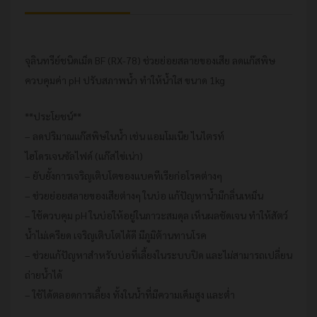
ขนาด
1kg
quantity
จุลินทรีย์ชนิดเม็ด BF (RX-78) ช่วยย่อยสลายของเสีย ลดแก๊สพิษ
ควบคุมค่า pH ปรับสภาพน้ำ ทำให้น้ำใส ขนาด 1kg
**ประโยชน์**
– ลดปริมาณแก๊สพิษในน้ำ เช่น แอมโมเนีย ไนไตรท์
ไฮโดรเจนซัลไฟด์ (แก๊สไข่เน่า)
– ยับยั้งการเจริญเติบโตของแบคทีเรียก่อโรคต่างๆ
– ช่วยย่อยสลายของเสียต่างๆ ในบ่อ แก้ปัญหาน้ำมีกลิ่นเหม็น
– ใช้ควบคุม pH ในบ่อให้อยู่ในภาวะสมดุล เห็นผลชัดเจน ทำให้สัตว์
น้ำไม่เครียด เจริญเติบโตได้ดี มีภูมิต้านทานโรค
– ช่วยแก้ปัญหาสำหรับบ่อที่เลี้ยงในระบบปิด และไม่สามารถเปลี่ยน
ถ่ายน้ำได้
– ใช้ได้ตลอดการเลี้ยง ทั้งในน้ำที่มีความเค็มสูง และต่ำ