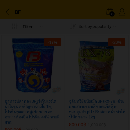
BF
0
Sort by popularity
Filter
-
17
%
-
20
%
อาหารปลาทอง BF เร่งวุ้น เร่งโต
จุลินทรีย์ชนิดเม็ด BF (RX-78) ช่วย
น้ำไม่ขุ่น ลดปัญหาน้ำเสีย 1kg
ย่อยสลายของเสีย ลดแก๊สพิษ
โปรตีนคุณภาพสูงย่อยง่าย ลด
ควบคุมค่า pH ปรับสภาพน้ำ ทำให้
อาการท้องอืด โปรตีน 44% ขายดี
น้ำใส ขนาด 1kg
มาก!
800.00
฿
1,000.00
฿
500.00
฿
600.00
฿