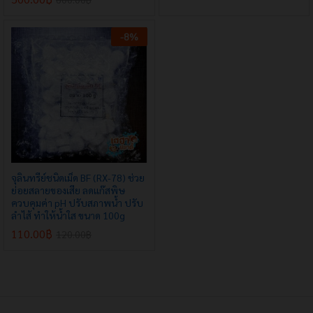
-
8
%
จุลินทรีย์ชนิดเม็ด BF (RX-78) ช่วย
ย่อยสลายของเสีย ลดแก๊สพิษ
ควบคุมค่า pH ปรับสภาพน้ำ ปรับ
ลำไส้ ทำให้น้ำใส ขนาด 100g
x
110.00
฿
120.00
฿
e
e