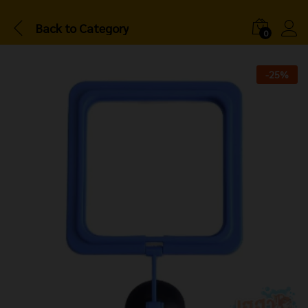
Back to
Category
0
-
25
%