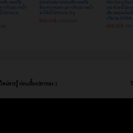
งเสีย ลดแก๊ส
ช่วยย่อยสลายของเสีย ลดแก๊ส
(Nitrifying Bac
pH ปรับสภาพน้ำ
พิษ ควบคุมค่า pH ปรับสภาพน้ำ
เจล ช่วยน้ำใส 
น้ำใส ขนาด
ทำให้น้ำใส ขนาด 1kg
เสีย ลดแอมโมเน
ปริมาณ 500ML
800.00
฿
1,000.00
฿
650.00
฿
00
฿
700
มือใหม่ควรรู้ ก่อนเลี้ยงปลาทอง :)
ว