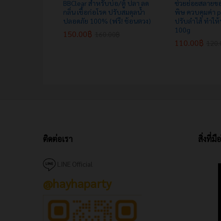
BBClear สำหรับบ่อ/ตู้ ปลา ลด
ช่วยย่อยสลายขอ
กลิ่น เชื้อก่อโรค ปรับสมดุลน้ำ
พิษ ควบคุมค่า 
ปลอดภัย 100% (ฟรี! ช้อนตวง)
ปรับลำไส้ ทำให้
100g
150.00
฿
160.00
฿
110.00
฿
120.
ติดต่อเรา
สิ่งที่
LINE Official
@hayhaparty