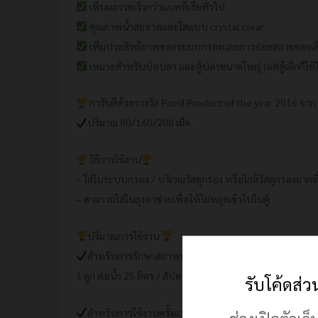
เห็นผลรวดเร็วกว่าแบคทีเรียทั่วไป
คุณภาพน้ำสะอาดและใสแบบ crystal clear
เพิ่มประสิทธิภาพของระบบกรองและการย่อยสลายของเสี
เหมาะสำหรับบ่อปลา และตู้ปลาขนาดใหญ่ (แต่ตู้เล็กก็ใช้ไ
การันตีด้วยรางวัล Pond Product of the year 2016 จาก
ปริมาณ 80/160/200 เม็ด.
วิธีการใช้งาน
– ใส่ในระบบกรอง / บริเวณวัสดุกรอง หรือใกล้วัสดุกรองมากที
– สามารถใส่ในถุงตาข่ายเพื่อให้ไม่หลุดเข้าไปในตู้
ปริมาณการใช้งาน
สำหรับการรักษาสภาพน้ำ:
1 ลูก ต่อน้ำ 25 ลิตร / สัปดาห์ หรือทุกครั้งที่มีการเปลี่ยนน้ำ
รับโค้ดส่
สำหรับการใช้งานครั้งแรก: