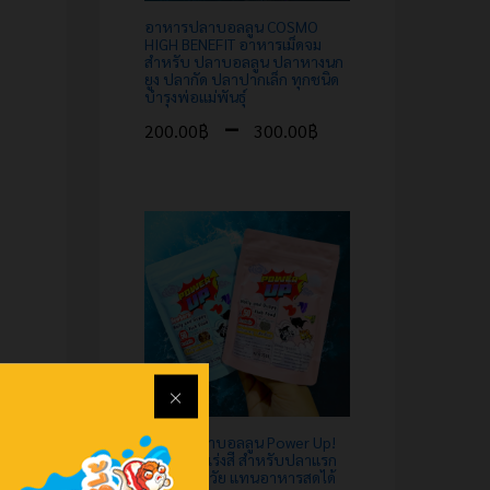
อาหารปลาบอลลูน COSMO
HIGH BENEFIT อาหารเม็ดจม
สำหรับ ปลาบอลลูน ปลาหางนก
ยูง ปลากัด ปลาปากเล็ก ทุกชนิด
บำรุงพ่อแม่พันธุ์
–
200.00
฿
300.00
฿
อาหารปลาบอลลูน Power Up!
สูตรเร่งโต เร่งสี สำหรับปลาแรก
เกิด-โตเต็มวัย แทนอาหารสดได้