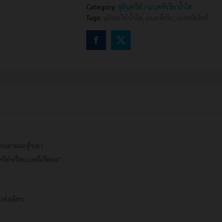
Category:
จุลินทรีย์ / แบคทีเรีย น้ำใส
ชีวิต
Tags:
จุลินทรีย์น้ำใส
,
แบคทีเรีย
,
แบคทีเรียดี
(Nitrifying
Bacteria)
แบบ
เม็ด
เจล
ช่วย
น้ำ
ใส
ลด
แก๊ส
พิษ
แอมโมเนีย/
่อปลาและตู้ปลา
ไน
ินทรีย์หรือแบคทีเรียผง“
ไตร
ท์
quantity
วต่อลิตร