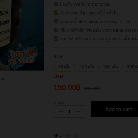
ป้องกันการเกิดระบบกรองล่ม
เห็นผลรวดเร็วกว่าแบคทีเรียทั่วไป
คุณภาพน้ำสะอาดและใสแบบ crystal clear
เพิ่มประสิทธิภาพของระบบกรองและการย่อย
เหมาะสำหรับบ่อปลา และตู้ปลาขนาดใหญ่ (แต่ตู
ขนาด:
80 เม็ด
160 เม็ด
200 เม็ด
300 เม
Clear
 in
150.00
฿
160.00
฿
จำนวน:
แบ่ง
Add to cart
ขาย
Pure
Pond
แบคทีเรีย
SKU:
SKU-001
มี