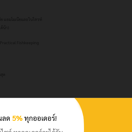
ย แอมโมเนียและไนไตรท์
ด้น้า)
 Practical Fishkeeping
่สุด
เกิน 20%
วนลด
5%
ทุกออเดอร์!