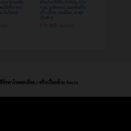
teria) แบบเม็ด
เชื้อแบคทีเรีย (ตาโปน, ปาก
ลดแก๊สพิษ ของ
บวม, เกล็ดพอง, แผลติดเชื้อ,
ีย/ไนไตรท์
ครีบเปื่อย, ตกเลือด, ตาขุ่น
เป็นต้น)
170.00
฿
.00
฿
260.00
฿
ิธีรักษาโรคตกเลือด / ครีบเปื่อยด้วย Bacta