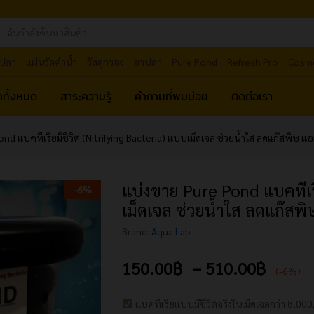
ปลา
แผ่นวัดค่าน้ำ
วัสดุกรอง
ยาปลา
Pure Pond
Refresh Pro
Cosm
้าทั้งหมด
สาระความรู้
คำถามที่พบบ่อย
ติดต่อเรา
nd แบคทีเรียมีชีวิต (Nitrifying Bacteria) แบบเม็ดเจล ช่วยน้ำใส ลดแก๊สพิษ แ
แบ่งขาย Pure Pond แบคทีเรี
-
6
%
เม็ดเจล ช่วยน้ำใส ลดแก๊สพ
Brand:
Aqua Lab
150.00
฿
–
510.00
฿
(-6%)
แบคทีเรียแบบมีชีวิตจริงในเม็ดเจลกว่า 8,000