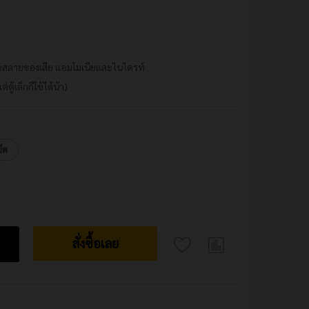
สลายของเสีย แอมโมเนียและไนไตรท์
้เล็กก็ใช้ได้น้า)
็ด
สั่งซื้อเลย