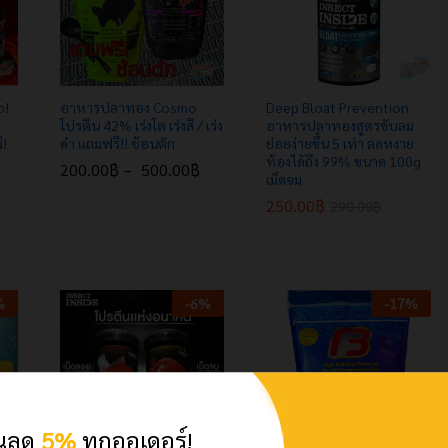
p!
อาหารปลาทอง Cosmo
Deep Bloat Prevention
โปรตีน 42% เร่งโต เร่งสี / เร่ง
อาหารปลาทองสูตรขับลม
!
ดำ แถมฟรี!! ช้อนตัก
ย่อยง่ายขึ้น 5 เท่า ลดหงาย
ท้องได้ถึง 99% ขนาด 100g
200.00
฿
–
500.00
฿
เม็ดจม
250.00
250.00
฿
฿
290.00
290.00
฿
฿
200.00
฿
500.00
฿
%
-
6
%
-
17
%
วนลด
5%
ทุกออเดอร์!