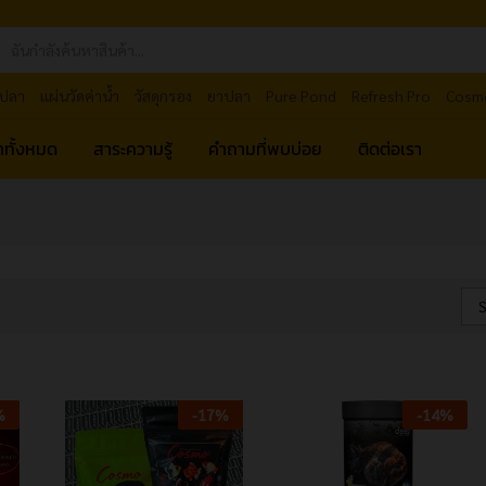
ปลา
แผ่นวัดค่าน้ำ
วัสดุกรอง
ยาปลา
Pure Pond
Refresh Pro
Cosm
้าทั้งหมด
สาระความรู้
คำถามที่พบบ่อย
ติดต่อเรา
S
%
-
17
%
-
14
%