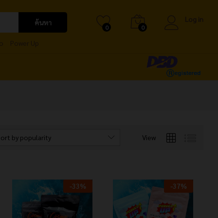
Log in
ค้นหา
0
0
o
Power Up
ort by popularity
View
-
33
%
-
37
%