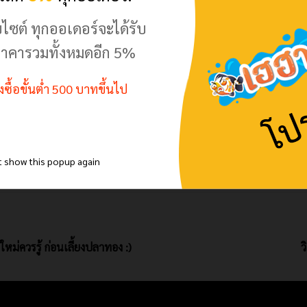
ร
Deep Insect Inside อาหาร
อาหารปลาทอง BF เร่งวุ้น เร่ง
บไซต์ ทุกออเดอร์จะได้รับ
งสี
ปลาทองทุกสายพันธุ์ สูตรเร่ง
โต น้ำไม่ขุ่น ลดปัญหาน้ำเสีย
งโต
โต&เร่งสี ขนาด 100g
1kg โปรตีนคุณภาพสูงย่อย
าคารวมทั้งหมดอีก 5%
ง่าย ลดอาการท้องอืด โปรตีน
145.00
฿
–
155.00
฿
44% ขายดีมาก!
500.00
500.00
฿
฿
สั่งซื้อขั้นต่ำ 500 บาทขึ้นไป
600.00
600.00
฿
฿
145.00
฿
155.00
฿
t show this popup again
มือใหม่ควรรู้ ก่อนเลี้ยงปลาทอง :)
ว