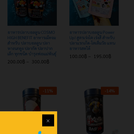
อาหารปลาบอลลูน COSMO
อาหารปลาบอลลูน Power
HIGH BENEFIT อาหารเม็ดจม
Up! สูตรเร่งโต เร่งสี สำหรับ
สำหรับ ปลาบอลลูน ปลา
ปลาแรกเกิด-โตเต็มวัย แทน
หางนกยูง ปลากัด ปลาปาก
อาหารสดได้
เล็ก ทุกชนิด บำรุงพ่อแม่พันธุ์
100.00
฿
–
195.00
฿
200.00
฿
–
300.00
฿
100.00
฿
195.00
฿
200.00
฿
300.00
฿
-
11
%
-
14
%