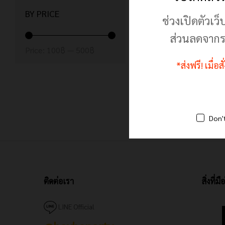
Ryker
(1)
BY PRICE
อาหารปลาทอง Ryker (ไ
ช่วงเปิดตัวเว็
เกอร์) โปรตีน 42% สูตรเร่
โทนแดง-ส้ม/สูตรสมดุล เร่
ส่วนลดจากร
ขับลม ท้องไม่อืด น้ำไม่ขุ่น
Min
Max
Price:
100฿
—
500฿
แถมฟรีช้อนตัก!!
price
price
180.00
฿
–
250.00
฿
*ส่งฟรี! เมื่อ
180.00
฿
250.00
฿
Don'
ติดต่อเรา
สิ่งที่
LINE Official