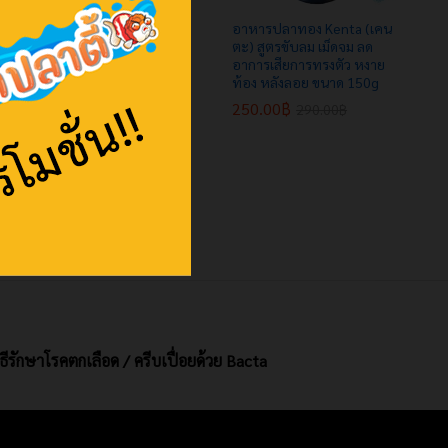
อาหารปลาทอง Kenta (เคน
อาหารปลาทอง Kenta (เคน
ตะ) สูตรเร่งโต เม็ดจม ฉลาก
ตะ) สูตรขับลม เม็ดจม ลด
เขียว ท้องไม่อืด น้ำไม่ขุ่น
อาการเสียการทรงตัว หงาย
ขนาด 180g
ท้อง หลังลอย ขนาด 150g
170.00
170.00
฿
฿
250.00
250.00
฿
฿
190.00
190.00
฿
฿
290.00
290.00
฿
฿
ิธีรักษาโรคตกเลือด / ครีบเปื่อยด้วย Bacta