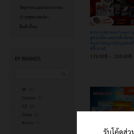
วัสดุกรอง และระบบกรอง
บำรุงสุขภาพปลา
สินค้าอื่นๆ
อาหารปลาทอง Power U
สูตรเร่งโต และเร่งสี เม็ดจม
ขนาด 500g/180g แถมฟรี
สติ๊กเกอร์
139.00
฿
–
259.00
฿
BY BRANDS
139.00
฿
259.00
฿
BF
(1)
-
5
Cosmo
(1)
CZ
(2)
Deep
(2)
Kenta
(2)
รับโค้ดส่
power up
(2)