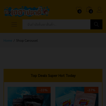
0
0
ค้นหา
Home
/
Shop Carousel
Top Deals Super Hot Today
-
33
%
-
37
%