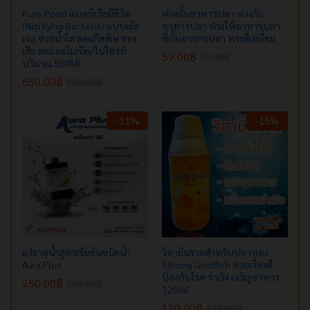
Pure Pond แบคทีเรียมีชีวิต
ห่วงกั้นอาหารปลา ห่วงกัก
(Nitrifying Bacteria) แบบเม็ด
อาหารปลา ห่วงให้อาหารปลา
เจล ช่วยน้ำใส ลดแก๊สพิษ ของ
ที่กั้นอาหารปลา ทรงสี่เหลี่ยม
เสีย ลดแอมโมเนีย/ไนไตรท์
59.00
฿
79.00
฿
ปริมาณ 500ML
650.00
฿
700.00
฿
-
11
%
-
15
%
แร่ธาตุน้ำสูตรเข้มข้นชนิดน้ำ
วิตามินรวมสำหรับปลาทอง
Aura Plus
Strong Goldfish ช่วยเรื่องสี
ป้องกันโรค ร่าเริง เจริญอาหาร
250.00
฿
280.00
฿
120ml
110.00
฿
130.00
฿