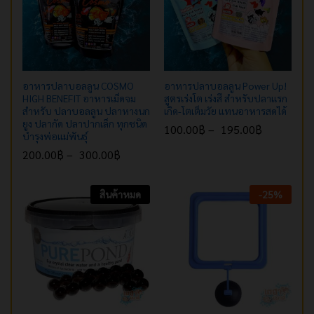
อาหารปลาบอลลูน COSMO
อาหารปลาบอลลูน Power Up!
HIGH BENEFIT อาหารเม็ดจม
สูตรเร่งโต เร่งสี สำหรับปลาแรก
สำหรับ ปลาบอลลูน ปลาหางนก
เกิด-โตเต็มวัย แทนอาหารสดได้
ยูง ปลากัด ปลาปากเล็ก ทุกชนิด
100.00
฿
–
195.00
฿
บำรุงพ่อแม่พันธุ์
200.00
฿
–
300.00
฿
สินค้าหมด
-
25
%