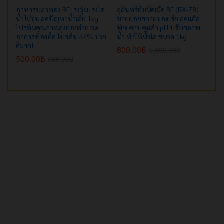
อาหารปลาทอง BF เร่งวุ้น เร่งโต
จุลินทรีย์ชนิดเม็ด BF (RX-78)
น้ำไม่ขุ่น ลดปัญหาน้ำเสีย 1kg
ช่วยย่อยสลายของเสีย ลดแก๊ส
โปรตีนคุณภาพสูงย่อยง่าย ลด
พิษ ควบคุมค่า pH ปรับสภาพ
อาการท้องอืด โปรตีน 44% ขาย
น้ำ ทำให้น้ำใส ขนาด 1kg
ดีมาก!
800.00
฿
1,000.00
฿
500.00
฿
600.00
฿