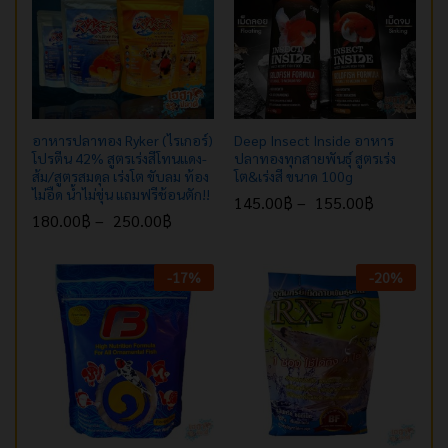
อาหารปลาทอง Ryker (ไรเกอร์)
Deep Insect Inside อาหาร
โปรตีน 42% สูตรเร่งสีโทนแดง-
ปลาทองทุกสายพันธุ์ สูตรเร่ง
ส้ม/สูตรสมดุล เร่งโต ขับลม ท้อง
โต&เร่งสี ขนาด 100g
ไม่อืด น้ำไม่ขุ่น แถมฟรีช้อนตัก!!
145.00
฿
–
155.00
฿
180.00
฿
–
250.00
฿
-
17
%
-
20
%