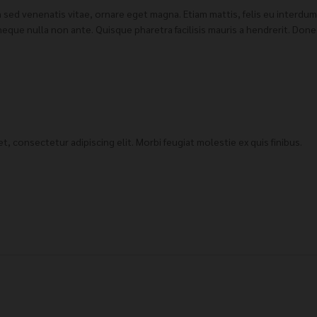
 sed venenatis vitae, ornare eget magna. Etiam mattis, felis eu interdu
neque nulla non ante. Quisque pharetra facilisis mauris a hendrerit. Don
, consectetur adipiscing elit. Morbi feugiat molestie ex quis finibus.