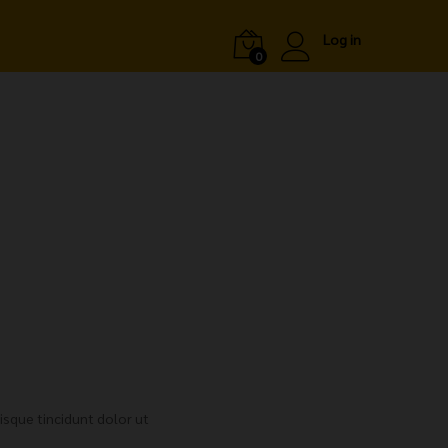
Log in
0
uisque tincidunt dolor ut