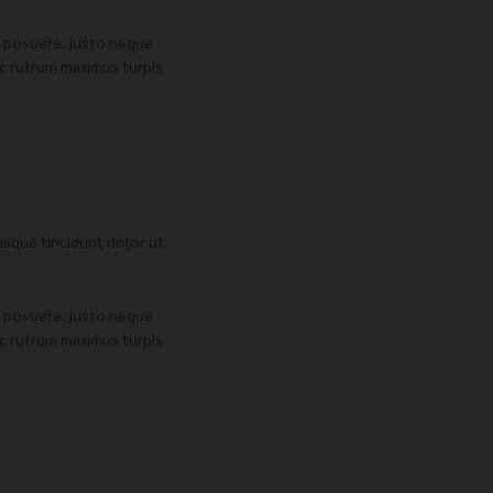
m posuere, justo neque
ec rutrum maximus turpis
uisque tincidunt dolor ut
m posuere, justo neque
ec rutrum maximus turpis